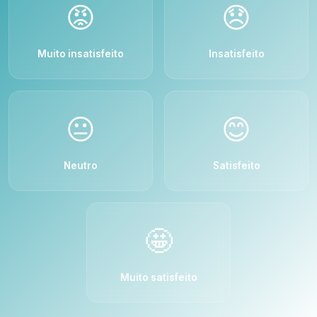
😡
😞
Muito insatisfeito
Insatisfeito
😐
😊
Neutro
Satisfeito
🤩
Muito satisfeito